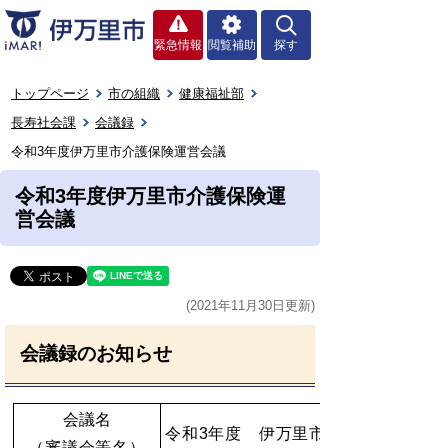
緊急情報
閲覧補助
探す
トップページ
市の組織
健康福祉部
長寿社会課
会議録
令和3年度伊万里市介護保険運営会議
令和3年度伊万里市介護保険運
営会議
(2021年11月30日更新)
会議録のお知らせ
会議名
令和3年度 伊万里市介護保険運営会
（審議会等名）