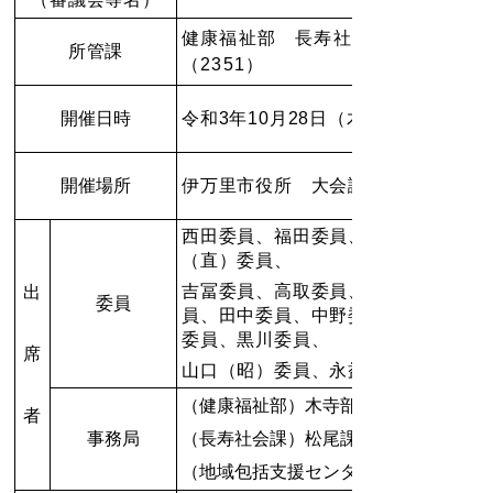
健康福祉部 長寿社会課 介護給付
所管課
（2351）
開催日時
令和3年10月28日（木）13時30分～1
開催場所
伊万里市役所 大会議室
西田委員、福田委員、岡村委員、小
（直）委員、
吉
冨委員、高取委員、田代委員、樋
出
委員
員、田中委員、中野委員、中島委員
委員、黒川委員、
席
山口（昭）委員、永益委員
（健康福祉部）木寺部長
者
事務局
（長寿社会課）松尾課長、松尾係長、
（地域包括支援センター）力武副所長