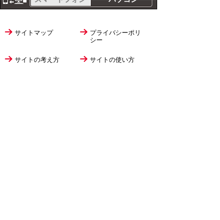
サイトマップ
プライバシーポリ
シー
サイトの考え方
サイトの使い方
リンク・著作権
ご意見・ご提案
伊万里市役所
法人番号
1000020412058
〒848-8501
佐賀県伊万里市立花町1355番地1
TEL
0955-23-2111
(代表)
FAX 0955-23-6113
市役所本庁の開庁時間は