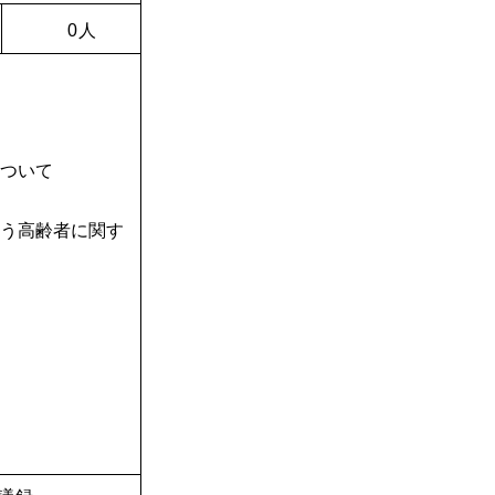
0
人
について
について
伴う高齢者に関す