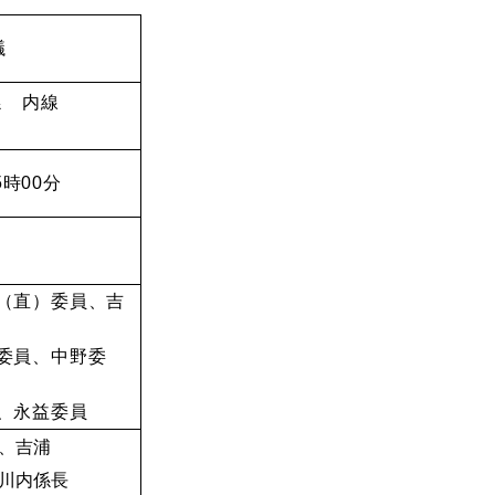
議
係 内線
5時00分
（直）委員、
吉
委員、中野委
、永益委員
、吉浦
川内係長