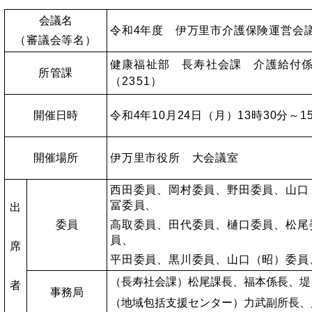
会議名
令和4年度 伊万里市介護保険運営会
（審議会等名）
健康福祉部 長寿社会課 介護給付
所管課
（2351）
開催日時
令和4年10月24日（月）13時30分～1
開催場所
伊万里市役所 大会議室
西田委員、岡村委員、野田委員、山口
冨委員、
出
委員
高取委員、田代委員、樋口委員、松尾
員、
席
平田委員、黒川委員、
山口（昭）委員
（長寿社会課）松尾課長、福本係長、堤
者
事務局
（地域包括支援センター）力武副所長、