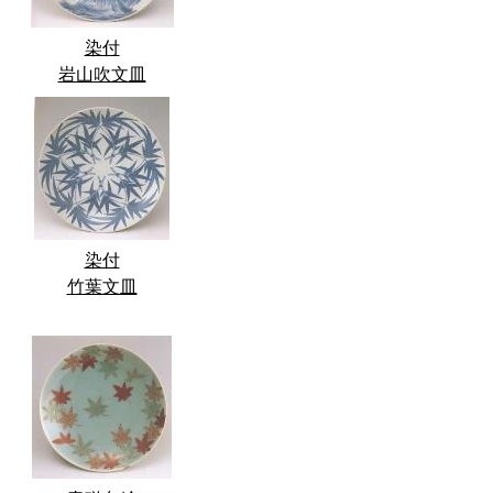
染付
岩山吹文皿
染付
竹葉文皿