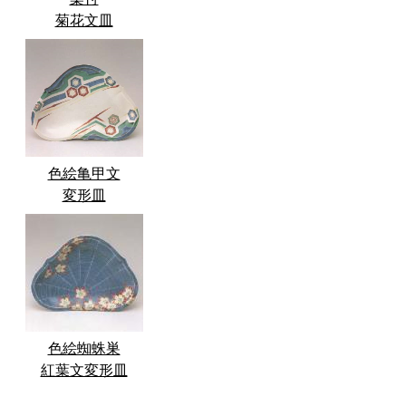
菊花文皿
色絵亀甲文
変形皿
色絵蜘蛛巣
紅葉文変形皿