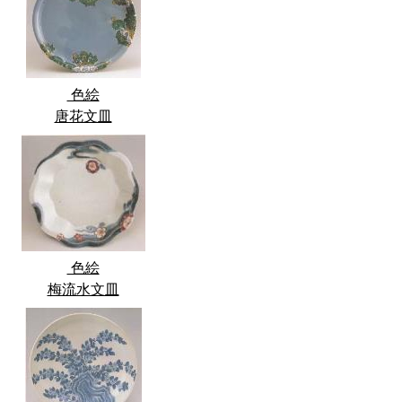
色絵
唐花文皿
色絵
梅流水文皿