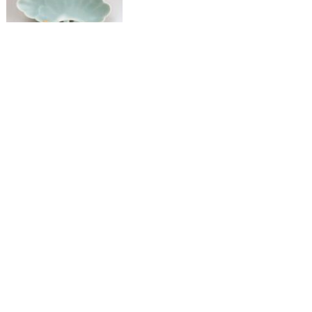
青磁三蓋
松文変形皿
染付蟹牡丹文
変形皿
お問い合わせ先