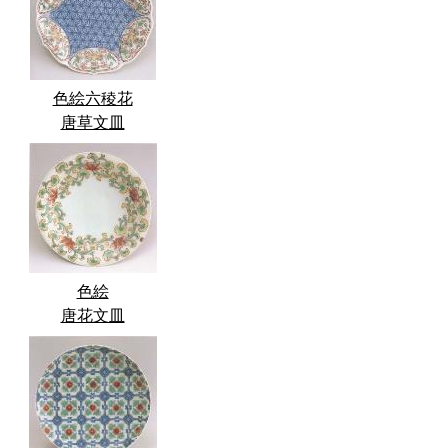
色絵六稜花
唐草文皿
色絵
唐花文皿