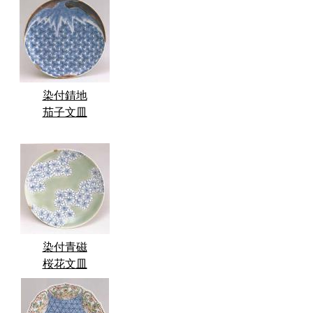
染付錆地
茄子文皿
染付青磁
桜花文皿