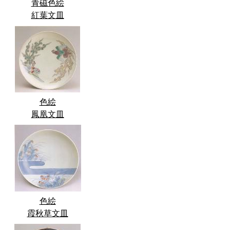
青磁色絵
紅葉文皿
色絵
鳳凰文皿
色絵
霞秋草文皿