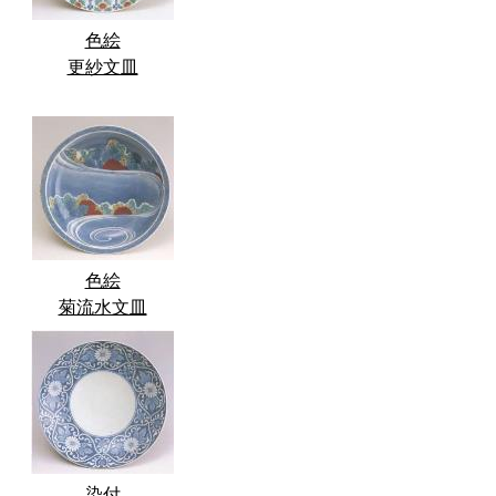
色絵
更紗文皿
色絵
菊流水文皿
染付