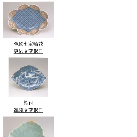
色絵七宝輪花
更紗文変形皿
染付
鶺鴒文変形皿