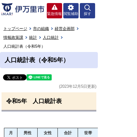
緊急情報
閲覧補助
探す
トップページ
市の組織
経営企画部
情報政策課
統計
人口統計
人口統計表（令和5年）
人口統計表（令和5年）
(2023年12月5日更新)
令和5年 人口統計表
月
男性
女性
合計
世帯