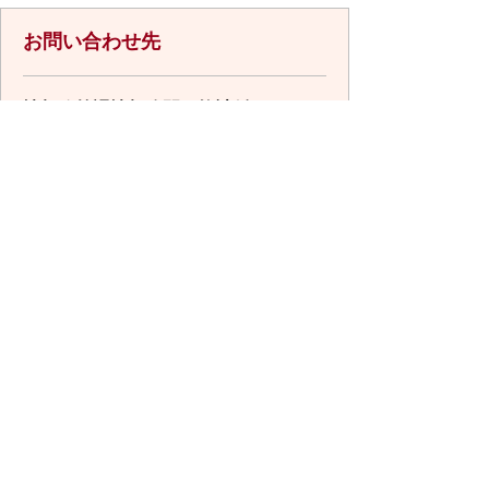
お問い合わせ先
情報政策課情報公開・統計係
所在地/〒848-8501 佐賀県伊万里市立
花町1355番地1
電話番号/
0955-23-5491
FAX/0955-23-
6113 E-mail/
jouhou@city.imari.lg.jp
回答が必要なお問い合わせは、こちらの「お問合わせ
先」へお問い合わせください。メールでお問い合わせ
の際は、氏名・住所・電話番号をご記入ください。
スマートフォンでご利用されている場合、Microsoft
Office用ファイルを閲覧できるアプリケーションが端
末にインストールされていないことがございます。そ
の場合、Microsoft Officeまたは無償のMicrosoft社製ビ
ューアーアプリケーションの入っているPC端末などを
ご利用し閲覧をお願い致します。