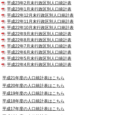
平成23年2月末行政区別人口統計表
平成23年1月末行政区別人口統計表
平成22年12月末行政区別人口統計表
平成22年11月末行政区別人口統計表
平成22年10月末行政区別人口統計表
平成22年9月末行政区別人口統計表
平成22年8月末行政区別人口統計表
平成22年7月末行政区別人口統計表
平成22年6月末行政区別人口統計表
平成22年5月末行政区別人口統計表
平成22年4月末行政区別人口統計表
平成21年度の人口統計表はこちら
平成20年度の人口統計表はこちら
平成19年度の人口統計表はこちら
平成18年度の人口統計表はこちら
平成17年度の人口統計表はこちら