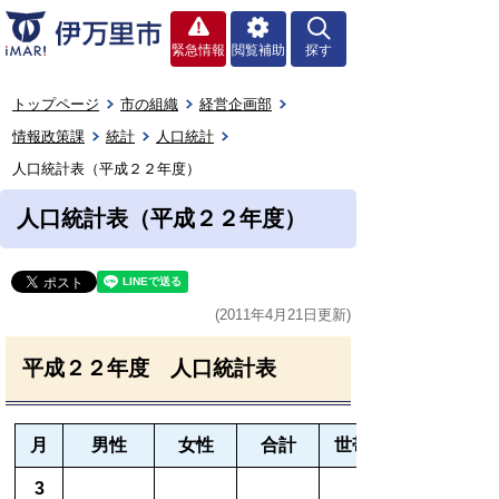
緊急情報
閲覧補助
探す
トップページ
市の組織
経営企画部
情報政策課
統計
人口統計
人口統計表（平成２２年度）
人口統計表（平成２２年度）
(2011年4月21日更新)
平成２２年度 人口統計表
月
男性
女性
合計
世帯数
3