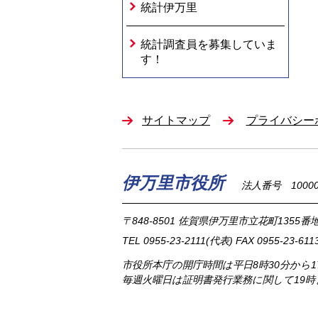
統計伊万里
統計調査員を募集していま
す！
サイトマップ
プライバシー
伊万里市役所
法人番号 100002
〒848-8501
佐賀県伊万里市立花町1355番地
TEL
0955-23-2111
(代表)
FAX 0955-23-611
市役所本庁の開庁時間は
平日8時30分から
毎週火曜日は証明書発行業務に関して19