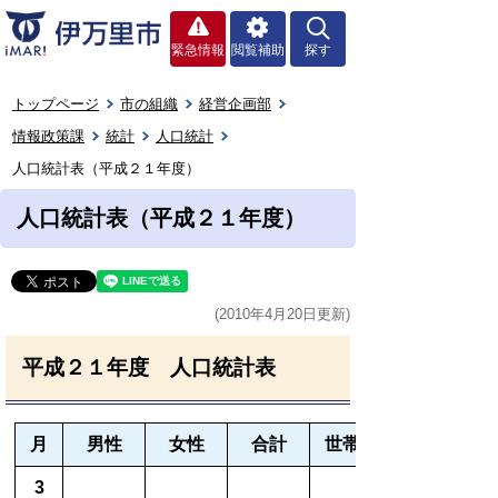
緊急情報
閲覧補助
探す
トップページ
市の組織
経営企画部
情報政策課
統計
人口統計
人口統計表（平成２１年度）
人口統計表（平成２１年度）
(2010年4月20日更新)
平成２１年度 人口統計表
月
男性
女性
合計
世帯数
3