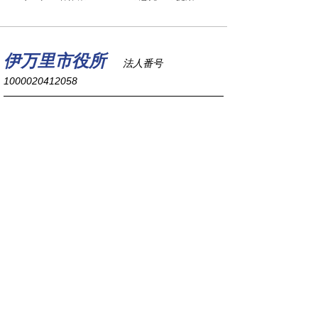
伊万里市役所
法人番号
1000020412058
〒848-8501
佐賀県伊万里市立花町1355番地1
TEL
0955-23-2111
(代表)
FAX 0955-23-6113
市役所本庁の開庁時間は
平日8時30分から17時15分までです。
毎週火曜日は証明書発行業務に関して19時まで
延長しておりますのでご利用ください。
市役所へのアクセス