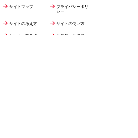
サイトマップ
プライバシーポリ
シー
サイトの考え方
サイトの使い方
リンク・著作権
ご意見・ご提案
伊万里市役所
法人番号
1000020412058
〒848-8501
佐賀県伊万里市立花町1355番地1
TEL
0955-23-2111
(代表)
FAX 0955-23-6113
市役所本庁の開庁時間は
平日8時30分から17時15分までです。
毎週火曜日は証明書発行業務に関して19時まで