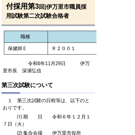
付採用第3
回)伊万里市職員採
用試験第二次試験合格者
職種
保健師Ｅ
Ｒ２００１
令和6年11月29日 伊万
里市長 深浦弘信
第三次試験について
１ 第三次試験の日程等は、以下のと
おりです。
⑴ 期 日 令和６年１２月１
７日（火）
⑵ 集合会場 伊万里市役所