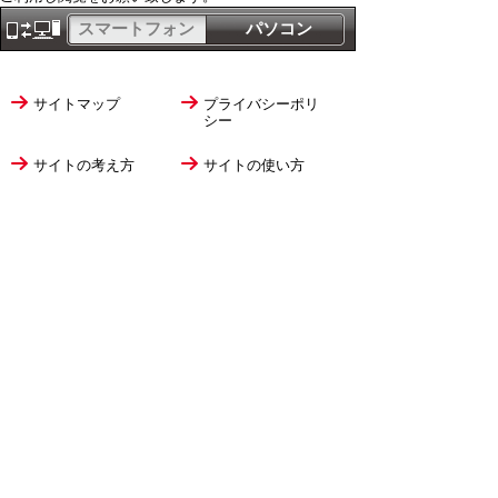
スマートフォン
パソコン
サイトマップ
プライバシーポリ
シー
サイトの考え方
サイトの使い方
リンク・著作権
ご意見・ご提案
伊万里市役所
法人番号
1000020412058
〒848-8501
佐賀県伊万里市立花町1355番地1
TEL
0955-23-2111
(代表)
FAX 0955-23-6113