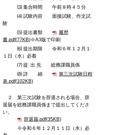
⑶ 集合時間 午前８時４５分
⑷ 試験内容 面接試験、作文試
験
⑸ 提出書類
履歴
書.pdf(77KB)
※A3版で印刷
⑹ 提出期限 令和６年１２月１
１日（水）必着
⑺ 提 出 先 総務課職員係
⑻ 詳 細
第三次試験日程
表.pdf(102KB)
２ 第三次試験を辞退される場合、辞
退届を総務課職員係まで提出してくださ
い。
辞退届.pdf(35KB)
※令和６年１２月１１日（水）必