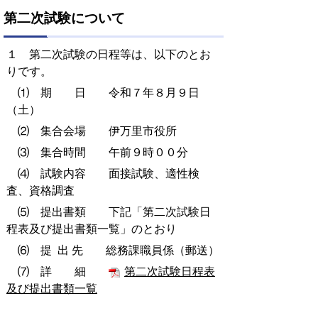
第二次試験について
１ 第二次試験の日程等は、以下のとお
りです。
⑴ 期 日 令和７年８月９日
（土）
⑵ 集合会場 伊万里市役所
⑶ 集合時間 午前９時００分
⑷ 試験内容 面接試験、適性検
査、資格調査
⑸ 提出書類 下記「第二次試験日
程表及び提出書類一覧」のとおり
⑹ 提 出 先 総務課職員係（郵送）
⑺ 詳 細
第二次試験日程表
及び提出書類一覧