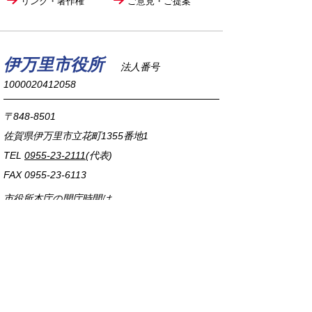
リンク・著作権
ご意見・ご提案
伊万里市役所
法人番号
1000020412058
〒848-8501
佐賀県伊万里市立花町1355番地1
TEL
0955-23-2111
(代表)
FAX 0955-23-6113
市役所本庁の開庁時間は
平日8時30分から17時15分までです。
毎週火曜日は証明書発行業務に関して19時まで
延長しておりますのでご利用ください。
市役所へのアクセス