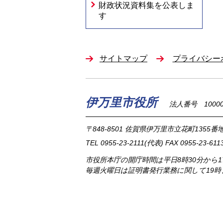
財政状況資料集を公表しま
す
サイトマップ
プライバシー
伊万里市役所
法人番号 100002
〒848-8501
佐賀県伊万里市立花町1355番地
TEL
0955-23-2111
(代表)
FAX 0955-23-611
市役所本庁の開庁時間は
平日8時30分から
毎週火曜日は証明書発行業務に関して19