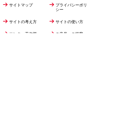
サイトマップ
プライバシーポリ
シー
サイトの考え方
サイトの使い方
リンク・著作権
ご意見・ご提案
伊万里市役所
法人番号
1000020412058
〒848-8501
佐賀県伊万里市立花町1355番地1
TEL
0955-23-2111
(代表)
FAX 0955-23-6113
市役所本庁の開庁時間は
平日8時30分から17時15分までです。
毎週火曜日は証明書発行業務に関して19時まで