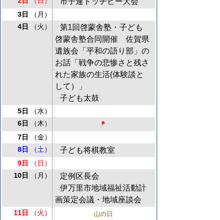
2日
（日）
市子連ドッヂビー大会
3日
（月）
4日
（火）
第1回啓蒙舎塾・子ども
啓蒙舎塾合同開催 佐賀県
遺族会「平和の語り部」の
お話「戦争の悲惨さと残さ
れた家族の生活(体験談と
して）」
子ども太鼓
5日
（水）
6日
（木）
7日
（金）
8日
（土）
子ども将棋教室
9日
（日）
10日
（月）
定例区長会
伊万里市地域福祉活動計
画策定会議・地域座談会
11日
（火）
山の日