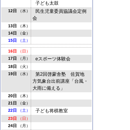
子ども太鼓
12日
（水）
民生児童委員協議会定例
会
13日
（木）
14日
（金）
15日
（土）
16日
（日）
17日
（月）
eスポーツ体験会
18日
（火）
19日
（水）
第2回啓蒙舎塾 佐賀地
方気象台出前講座「台風・
大雨に備える」
20日
（木）
21日
（金）
22日
（土）
子ども将棋教室
23日
（日）
24日
（月）