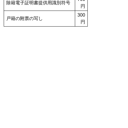
除籍電子証明書提供用識別符号
円
300
戸籍の附票の写し
円
お問い合わせ先
市民課窓口係
所在地/〒848-8501 佐賀県伊万里市立
花町1355番地1
電話番号/
0955-23-2143
FAX/0955-22-
7833 E-mail/
shimin@city.imari.lg.jp
スマートフォンでご利用されている場合、Microsoft
Office用ファイルを閲覧できるアプリケーションが端
末にインストールされていないことがございます。そ
の場合、Microsoft Officeまたは無償のMicrosoft社製ビ
ューアーアプリケーションの入っているPC端末などを