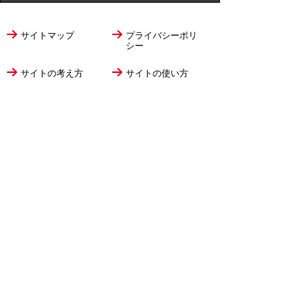
サイトマップ
プライバシーポリ
シー
サイトの考え方
サイトの使い方
リンク・著作権
ご意見・ご提案
伊万里市役所
法人番号
1000020412058
〒848-8501
佐賀県伊万里市立花町1355番地1
TEL
0955-23-2111
(代表)
FAX 0955-23-6113
市役所本庁の開庁時間は