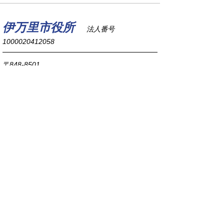
伊万里市役所
法人番号
1000020412058
〒848-8501
佐賀県伊万里市立花町1355番地1
TEL
0955-23-2111
(代表)
FAX 0955-23-6113
市役所本庁の開庁時間は
平日8時30分から17時15分までです。
毎週火曜日は証明書発行業務に関して19時まで
延長しておりますのでご利用ください。
市役所へのアクセス
各課連絡先