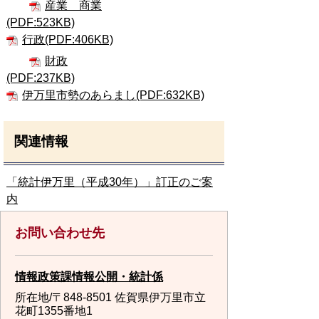
産業 商業
(PDF:523KB)
行政(PDF:406KB)
財政
(PDF:237KB)
伊万里市勢のあらまし(PDF:632KB)
関連情報
「統計伊万里（平成30年）」訂正のご案
内
お問い合わせ先
情報政策課情報公開・統計係
所在地/〒848-8501 佐賀県伊万里市立
花町1355番地1