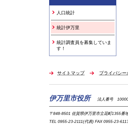
人口統計
統計伊万里
統計調査員を募集していま
す！
サイトマップ
プライバシー
伊万里市役所
法人番号 100002
〒848-8501
佐賀県伊万里市立花町1355番地
TEL
0955-23-2111
(代表)
FAX 0955-23-611