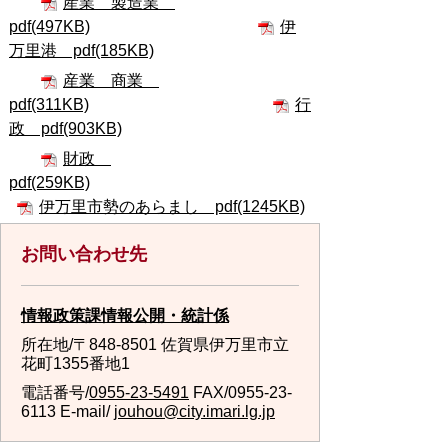
産業 製造業
pdf(497KB)
伊
万里港 pdf(185KB)
産業 商業
pdf(311KB)
行
政 pdf(903KB)
財政
pdf(259KB)
伊万里市勢のあらまし pdf(1245KB)
お問い合わせ先
情報政策課情報公開・統計係
所在地/〒848-8501 佐賀県伊万里市立
花町1355番地1
電話番号/
0955-23-5491
FAX/0955-23-
6113 E-mail/
jouhou@city.imari.lg.jp