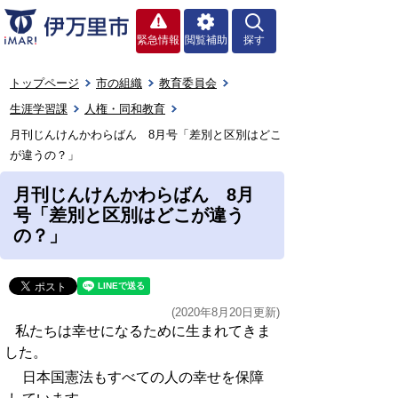
緊急情報
閲覧補助
探す
トップページ
市の組織
教育委員会
生涯学習課
人権・同和教育
月刊じんけんかわらばん 8月号「差別と区別はどこ
が違うの？」
月刊じんけんかわらばん 8月
号「差別と区別はどこが違う
の？」
(2020年8月20日更新)
私たちは幸せになるために生まれてきま
した。
日本国憲法もすべての人の幸せを保障