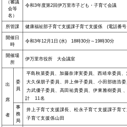
（審議
令和3年度第2回伊万里市子ども・子育て会議
会等
名）
所管課
健康福祉部子育て支援課子育て支援係 (電話番号 095
開催日
令和3年12月1日 (水) 18時30分～19時30分
時
開催場
伊万里市役所 大会議室
所
平
島秋菜委員、加藤奈津実委員、西靖幸委員、
委
大久保朋子委員、井上伸子委員、小田部徳浩
出
員
力武優子委員、高田祐貴委員、伊東雅樹委員 
計 11名
席
事
井上子育て支援課長、
松永子育て支援課子育て
務
者
子育て支援係山田
局