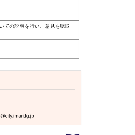
いての説明を行い、意見を聴取
city.imari.lg.jp