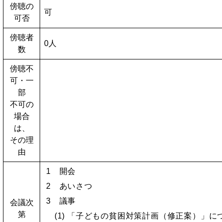
傍聴の
可
可否
傍聴者
0人
数
傍聴不
可・一
部
不可の
場合
は、
その理
由
1 開会
2
あいさつ
3 議事
会議次
第
(1) 「子どもの貧困対策計画（修正案）」に