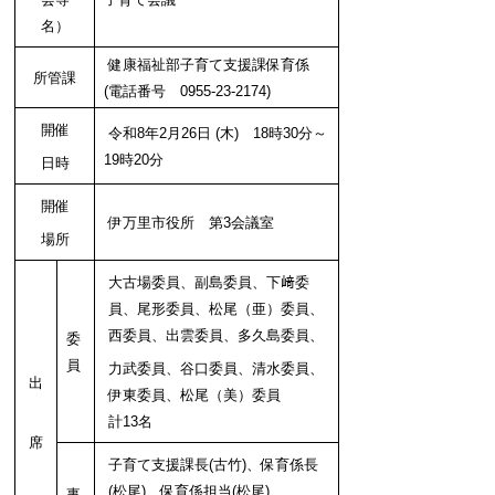
名）
健康福祉部子育て支援課保育係
所管課
(電話番号 0955-23-2174)
開催
令和8年2月26日 (木) 18時30分～
19時20分
日時
開催
伊万里市役所 第3会議室
場所
大古場委員、副島委員、下﨑委
員、尾形委員、松尾（亜）委員、
西委員、出雲委員、多久島
委員、
委
員
力武委員、谷口委員、清水委員、
出
伊東委員、松尾（美）委員
計13名
席
子育て支援課長(古竹)、保育係長
(松尾)、保育係担当(松尾)、
事