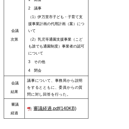
2 議事
（1）伊万里市子ども・子育て支
援事業計画の代用計画（案）につ
会議
いて
次第
（2）乳児等通園支援事業（こど
も誰でも通園制度）事業者の認可
について
3 その他
4 閉会
議事について、事務局から説明
会議
をするとともに、委員からの質
結果
問に対し回答を行った。
審議
審議経過.pdf(140KB)
経過