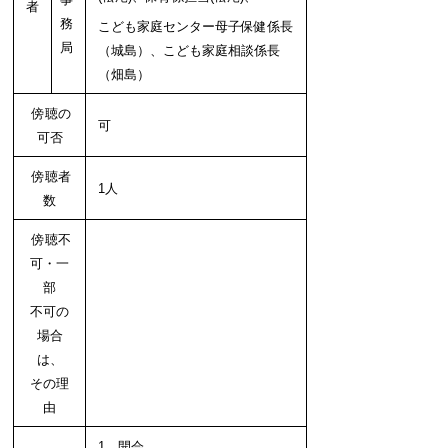
者
務
こども家庭センター母子保健係長
局
（城島）、こども家庭相談係長
（畑島）
傍聴の
可
可否
傍聴者
1人
数
傍聴不
可・一
部
不可の
場合
は、
その理
由
1 開会