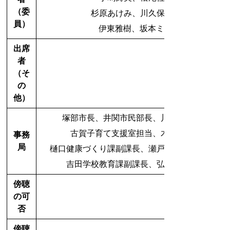
（委
杉原あけみ、川久保久美子、山口真
員）
伊東雅樹、坂本ミワ子 
出席
者
（そ
の
他）
塚部市長、井関市民部長、川棚福祉課長、松
古賀子育て支援室担当、木下研究員（業務
事務
局
樋口健康づくり課副課長、瀬戸口子育て支援セ
吉田学校教育課副課長、弘川教育総務課副
傍聴
の可
否
傍聴