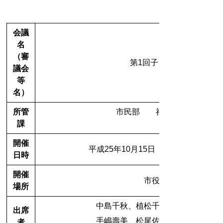
会議
名
（審
第1回子ども・子育て会議
議会
等
名）
所管
市民部 福祉課 子育て
課
内線（2381）
開催
平成25年10月15日（火） 19時00分
日時
開催
市役所第３会議室
場所
中島千秋、植松千恵子、西岡和子
出席
手嶋壽美、松尾佐起子、梶山紀生
者