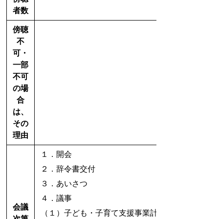
者数
傍聴
不
可・
一部
不可
の場
合
は、
その
理由
１．開会
２．辞令書交付
３．あいさつ
４．議事
会議
（１）子ども・子育て支援事業計画の策定につい
次第