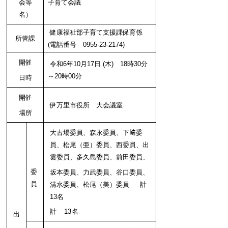
会等
子育て会議
名）
健康福祉部子育て支援課保育係
所管課
(電話番号 0955-23-2174)
開催
令和6年10月17日 (木) 18時30分
～20時00分
日時
開催
伊万里市役所 大会議室
場所
大古場委員、森永委員、下﨑委
員、松尾（亜）委員、西委員、出
雲委員、多久島委員、前田委員、
委
坂本委員、力武委員、谷口委員、
員
清水委員、松尾（美）委員 計
13名
計 13名
出