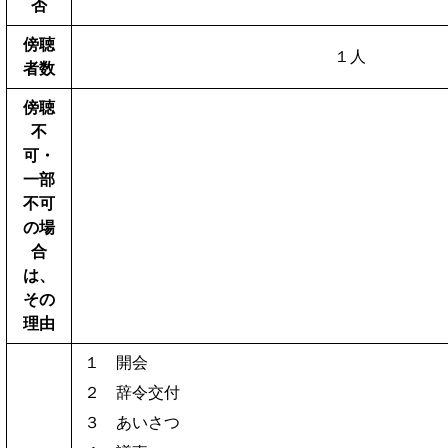
否
傍聴
１人
者数
傍聴
不
可・
一部
不可
の場
合
は、
その
理由
１ 開会
２ 辞令交付
３ あいさつ