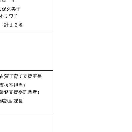
岩橋一正
久保久美子
本ミワ子
名
古賀子育て支援室長
支援室担当）
業務支援委託業者）
務課副課長