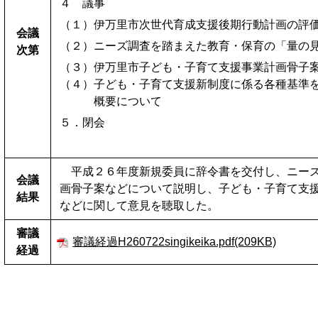
４ 議事
（１）伊万里市次世代育成支援後期行動計画の評
会議
（２）ニーズ調査を踏まえた教育・保育の「量の
次第
（３）伊万里市子ども・子育て支援事業計画骨子
（４）子ども・子育て支援新制度に係る各種基準
概要について
５．閉会
平成２６年度新規委員に辞令書を交付し、ニーズ
会議
画骨子案などについて説明し、子ども・子育て支
結果
などに関して意見を聴取した。
審議
審議経過H260722singikeika.pdf(209KB)
経過