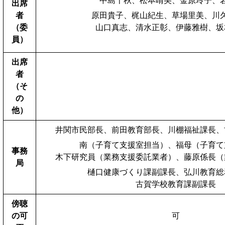
中島千秋、松本晴美、金原玲子、
出席
者
原田貴子、梶山紀生、草場里美、川
（委
山口真志、清水正彰、伊藤雅樹、坂
員）
計１２
出席
者
（そ
の
他）
井関市民部長、前田教育部長、川棚福祉課長、
南（子育て支援室担当）、福母（子育て
事務
木下研究員（業務支援委託業者）、藤原係長（
局
樋口健康づくり課副課長、弘川教育総
古賀学校教育課副課長
傍聴
の可
可