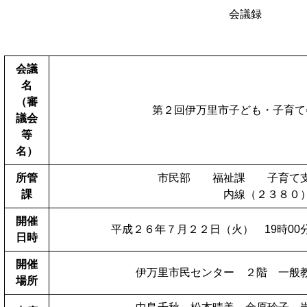
会議録
会議
名
（審
第２回伊万里市子ども・子育て
議会
等
名）
所管
市民部 福祉課 子育て支
課
内線（２３８０
開催
平成２６年７月２２日（火） 19時00分
日時
開催
伊万里市民センター ２階 一般
場所