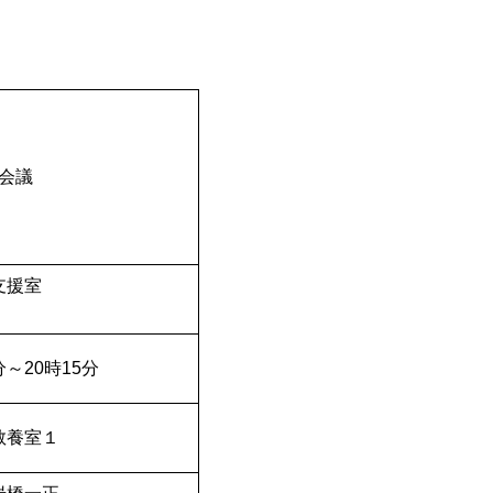
会議
援室
）
～20時15分
教養室１