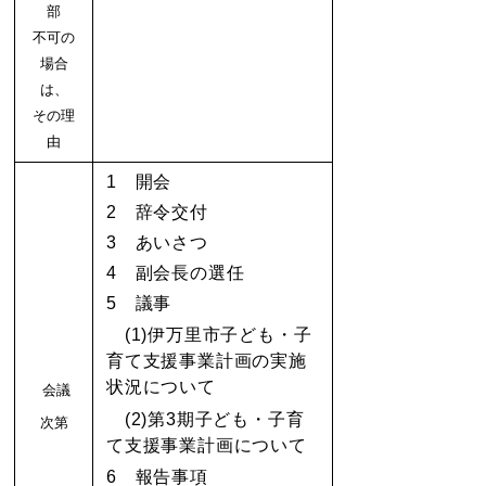
部
不可の
場合
は、
その理
由
1 開会
2 辞令交付
3 あいさつ
4 副会長の選任
5 議事
(1)伊万里市子ども・子
育て支援事業計画の実施
状況について
会議
(2)第3期子ども・子育
次第
て支援事業計画について
6 報告事項