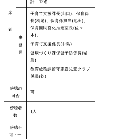
計 12名
席
子育て支援課長(山口)、保育係
長(松尾)、保育係担当(池田)、
保育園民営化推進室長(佐々
者
木)、
事
子育て支援係長(中島)
務
局
健康づくり課保健予防係長
(
城
島
)
教育総務課留守家庭児童クラブ
係長
(
乾
)
傍聴の
可
可否
傍聴者
1人
数
傍聴不
可・一