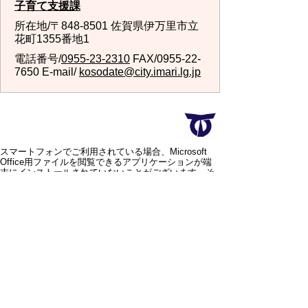
子育て支援課
所在地/〒848-8501 佐賀県伊万里市立
花町1355番地1
電話番号/
0955-23-2310
FAX/0955-22-
7650 E-mail/
kosodate@city.imari.lg.jp
スマートフォンでご利用されている場合、Microsoft
Office用ファイルを閲覧できるアプリケーションが端
末にインストールされていないことがございます。そ
の場合、Microsoft Officeまたは無償のMicrosoft社製ビ
ューアーアプリケーションの入っているPC端末などを
ご利用し閲覧をお願い致します。
スマートフォン
パソコン
サイトマップ
プライバシーポリ
シー
サイトの考え方
サイトの使い方