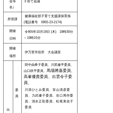
会等
子育て会議
名）
健康福祉部子育て支援課保育係
所管課
(電話番号 0955-23-2174)
開催
令和5年10月19日 (木) 18時30分
～19時15分
日時
開催
伊万里市役所 大会議室
場所
田中由希子委員、川尻修平委員、
馬場將嘉委員、
山口鉄平委員、
高峯優貴委員、出雲令子委
員、
川浪ひとみ委員、笹山清彦委
委
員、力武優子委員、
谷口周作委
員
員、清水正彰委員、松尾美佐子
委員
出