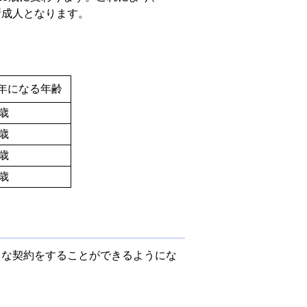
ら新成人となります。
年になる年齢
0歳
9歳
8歳
8歳
ろな契約をすることができるようにな