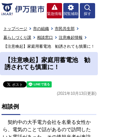
緊急情報
閲覧補助
探す
トップページ
市の組織
市民共生部
暮らしづくり課
相談窓口
注意喚起情報
【注意喚起】家庭用蓄電池 勧誘されても慎重に！
【注意喚起】家庭用蓄電池 勧
誘されても慎重に！
(2021年10月13日更新)
相談例
契約中の大手電力会社を名乗る女性か
ら、電気のことで話があるので訪問した
いと電話があった。その後担当者が来訪