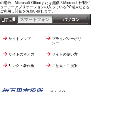
の場合、Microsoft Officeまたは無償のMicrosoft社製ビ
ューアーアプリケーションの入っているPC端末などを
ご利用し閲覧をお願い致します。
スマートフォン
パソコン
サイトマップ
プライバシーポリ
シー
サイトの考え方
サイトの使い方
リンク・著作権
ご意見・ご提案
伊万里市役所
法人番号
1000020412058
〒848-8501
佐賀県伊万里市立花町1355番地1