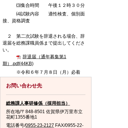
⑶集合時間 午後１２時３０分
⑷試験内容 適性検査、個別面
接、資格調査
２ 第二次試験を辞退される場合、辞
退届を総務課職員係まで提出してくださ
い。
辞退届（通年募集第1
期）.pdf(44KB)
※令和６年７月８日（月）必着
お問い合わせ先
総務課人事研修係（採用担当）
所在地/〒848-8501 佐賀県伊万里市立
花町1355番地1
電話番号/
0955-23-2127
FAX/0955-22-