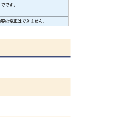
までです。
内容の修正はできません
。