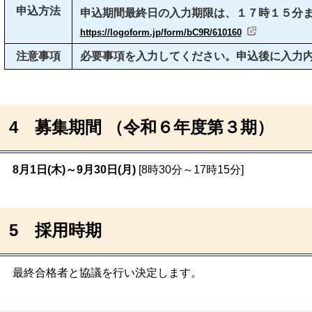
申込方法
申込期間最終日の入力期限は、１７時１５分
https://logoform.jp/form/bC9R/610160
注意事項
必要事項を入力してください。
申込後に入力
4 募集
期間
（令和６年度第３期）
8月1
日(木)～9月30日(月)
[8時30分～17時15分]
5
採用時期
最終合格者と協議を行い決定します。