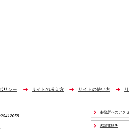
ポリシー
サイトの考え方
サイトの使い方
リ
市役所へのアク
0412058
各課連絡先