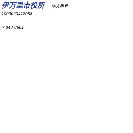
伊万里市役所
法人番号
1000020412058
〒848-8501
佐賀県伊万里市立花町1355番地1
TEL
0955-23-2111
(代表)
FAX 0955-23-6113
市役所本庁の開庁時間は
平日8時30分から17時15分までです。
毎週火曜日は証明書発行業務に関して19時まで
延長しておりますのでご利用ください。
市役所へのアクセス
各課連絡先