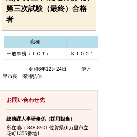
第三次試験（最終）合格
者
職種
一般事務（ＩＣＴ）
Ｓ１００１ Ｓ１００２
令和6年12月24日 伊万
里市長 深浦弘信
お問い合わせ先
総務課人事研修係（採用担当）
所在地/〒848-8501 佐賀県伊万里市立
花町1355番地1