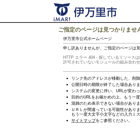
ご指定のページは見つかりませ
伊万里市公式ホームページ
申し訳ありませんが、ご指定のページは
HTTP エラー 404 - 探している
許可されていないモジュールの組み合わ
リンク先のアドレスが移動した、削
公開日時の期限が終了した場合あり
システムの変更に伴い、URLが変わ
目的のURLをお確かめの上、もう一
混雑のため表示できない場合があります
ＵＲＬが間違っている可能性があり
もう一度大文字小文字などの入力ミ
サイトマップ
をご参照ください。