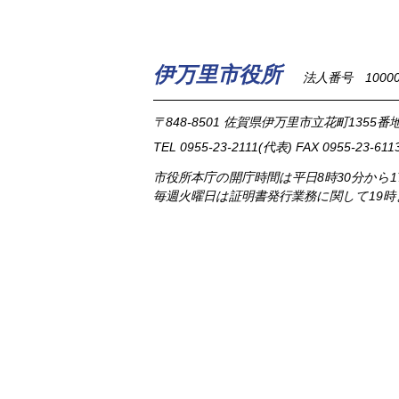
伊万里市役所
法人番号 100002
〒848-8501
佐賀県伊万里市立花町1355番地
TEL
0955-23-2111
(代表)
FAX 0955-23-611
市役所本庁の開庁時間は
平日8時30分から
毎週火曜日は証明書発行業務に関して19