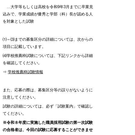
…大学等もしくは高校を令和9年3月までに卒業見
込みで、
学業成績が優秀と
学部（科）長が認める人
を対象とした試験
⑴～⑶までの募集区分の詳細については、次からの
項目に記載しています。
⑷学校推薦枠試験については、下記リンクから詳細
を確認してください。
⇒
学校推薦枠試験情報
また、応募の際は、募集区分等の誤りがないように
注意してください。
試験の詳細については、必ず「試験案内」で確認し
てください。
※令和８年度に実施した職員採用試験
の第一次試験
の合格者
は、
今回の試験に
応募することができませ