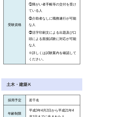
⓵障がい者手帳等の交付を受け
ている人
⓶介助者なしに職務遂行が可能
受験資格
な人
⓷活字印刷文による出題及び口
頭による面接試験に対応が可能
な人
※詳しくは試験案内を確認して
ください。
土木・建築Ｋ
採用予定
若干名
平成3年4月2日から平成21年4
年齢制限
月1日までに生まれた人