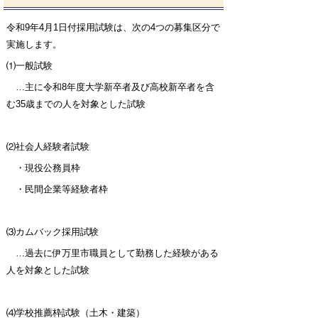
令和9年4月1日付採用試験は、次の4つの募集区分で
実施します。
⑴一般試験
…主に令和8年度大学新卒者及び高校新卒者を含
む35歳までの人を対象とした試験
⑵社会人経験者試験
・現役公務員枠
・民間企業等経験者枠
⑶カムバック採用試験
…過去に伊万里市職員として勤務した経験がある
人を対象とした試験
⑷学校推薦枠試験（土木・建築）