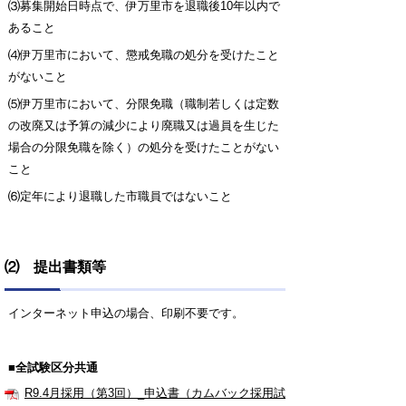
⑶募集開始日時点で、伊万里市を退職後10年以内で
あること
⑷伊万里市において、懲戒免職の処分を受けたこと
がないこと
⑸伊万里市において、分限免職（職制若しくは定数
の改廃又は予算の減少により廃職又は過員を
生じた
場合の分限免職を除く）の処分を受けたことがない
こと
⑹定年により退職した市職員ではないこと
⑵ 提出書類等
インターネット申込の場合、印刷不要です。
■全試験区分共通
R9.4月採用（第3回）_申込書（カムバック採用試