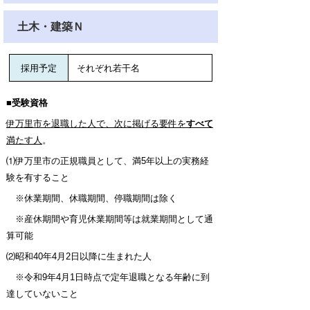
土木・建築Ｎ
採用予定
それぞれ若干名
■受験資格
伊万里市を退職した人で、次に掲げる要件を
すべて
満たす人
。
⑴伊万里市の正規職員として、満5年以上の実務経
験を有すること
※休業期間、休職期間、停職期間は除く
※産休期間や育児休業期間等は就業期間として通
算可能
⑵昭和40年4月2日以降に生まれた人
※令和9年4月1日時点で定年退職となる年齢に到
達していないこと