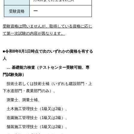
ー
受験資格
受験資格は問いませんが、取得している資格に応じ
て第一次試験の内容が異なります。
■
令和8年8月1日時点で次のいずれかの資格を有する
人
…
基礎能力検査（
テストセンター受験可能、専
門試験免除）
技術士若しくは技術士補（いずれも建設部門・上
下水道部門・農業部門のみ）、
測量士、測量士補、
土木施工管理技士（1級又は2級）、
造園施工管理技士
（1級又は2級）
、
舗装施工管理技士
（1級又は2級）
、