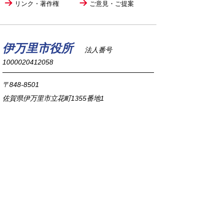
リンク・著作権
ご意見・ご提案
伊万里市役所
法人番号
1000020412058
〒848-8501
佐賀県伊万里市立花町1355番地1
TEL
0955-23-2111
(代表)
FAX 0955-23-6113
市役所本庁の開庁時間は
平日8時30分から17時15分までです。
毎週火曜日は証明書発行業務に関して19時まで
延長しておりますのでご利用ください。
市役所へのアクセス