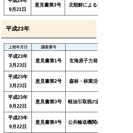
平成24年
意見書第3号
北朝鮮による日本人拉致問題
9月21日
平成23年
上程年月日
議案番号
平成23年
意見書第1号
玄海原子力発電所3号機 放
3月23日
平成23年
意見書第2号
森林・林業活性化施策を求め
3月23日
平成23年
意見書第3号
軽油引取税の課税免除措置の
9月22日
平成23年
意見書第4号
公共輸送機関の存続へ向け、J
9月22日