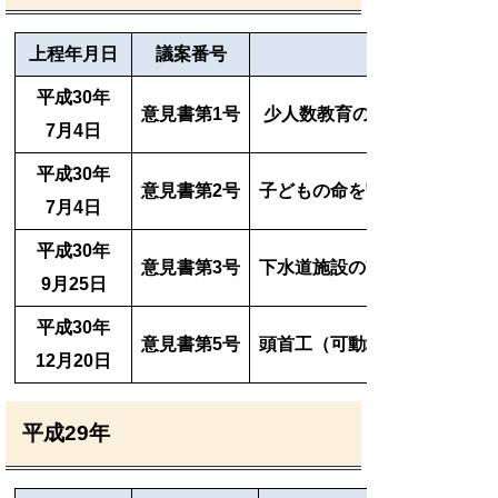
上程
年月日
議案番号
平成30年
意見書第1号
少人数教育の推進と教育予算
7月4日
平成30年
意見書第2号
子どもの命を守る児童虐待防
7月4日
平成30年
意見書第3号
下水道施設の改築への国費支
9月25日
平成30年
意見書第5号
頭首工（可動堰）の機能保全
12月20日
平成29年