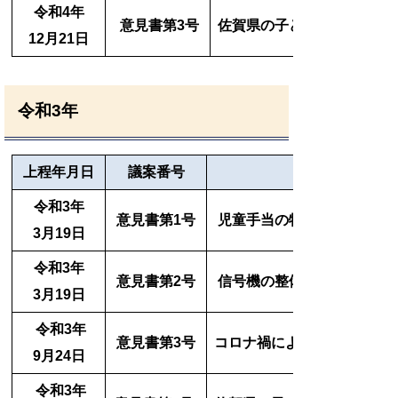
令和4年
意見書第3
号
佐賀県の子どもへの医療費
12月21日
令和3年
上程
年月日
議案番号
令和3年
意見書第1号
児童手当の特例給付の継続
3月19日
令和3年
意見書第2号
信号機の整備に関する予算
3月19日
令和3年
意見書第3号
コロナ禍による厳しい財政
9月24日
令和3年