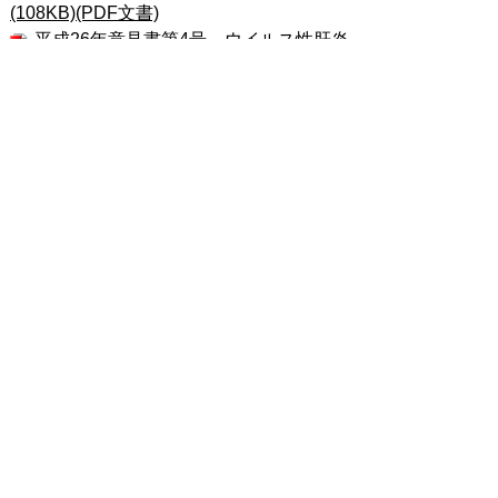
(108KB)(PDF文書)
平成26年意見書第4号 ウイルス性肝炎
患者に対する医療費助成の拡充を求める意
見書(106KB)(PDF文書)
平成26年意見書第3号 森林整備加速
化・林業再生基金事業の継続を求める意見
書(116KB)(PDF文書)
平成26年意見書第2号 手話言語法の制
定を求める意見書(102KB）(PDF文書)
平成26年意見書第1号 こころの健康を
守り推進する基本法の制定を求める意見書
(87KB）（PDF文書)
平成25年意見書第2号 地方税財源の充
実確保を求める意見書(142KB)(PDF文書
）
平成25年意見書第1号 TPP（環太平洋
経済連携協定）交渉参加に反対する意見書
(112KB)(PDF文書)
平成24年意見書第3号 北朝鮮による日