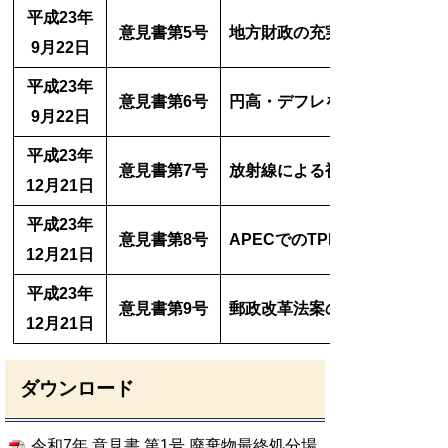
平成23年
意見書第5号
地方財政の充実・強化を求め
9月22日
平成23年
意見書第6号
円高・デフレを克服する経済
9月22日
平成23年
意見書第7号
放射線による被害対策の早期
12月21日
平成23年
意見書第8号
APECでのTPP交渉参加表明
12月21日
平成23年
意見書第9号
郵政改革法案の早期成立を求
12月21日
ダウンロード
令和7年 意見書 第1号 廃棄物最終処分場