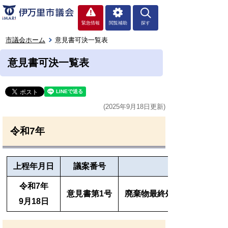
緊急情報
閲覧補助
探す
市議会ホーム
意見書可決一覧表
意見書可決一覧表
(2025年9月18日更新)
令和7年
上程
年月日
議案番号
令和7年
意見書第1号
廃棄物最終処分場建設計画
9月18日