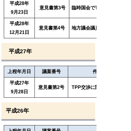
平成28年
意見書第3号
臨時国会でTPP協定に批准
9月23日
平成28年
意見書第4号
地方議会議員の厚生年金へ
12月21日
平成27年
上程年月日
議案番号
件名
平成27
年
意見書第2号
TPP交渉に関する意見書
9月28
日
平成26年
上程年月日
議案番号