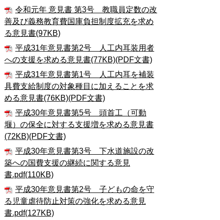
令和元年 意見書 第3号 教職員定数の改
善及び義務教育費国庫負担制度拡充を求め
る意見書(97KB)
平成31年意見書第2号 人工内耳装用者
への支援を求める意見書(77KB)(PDF文書)
平成31年意見書第1号 人工内耳を補装
具費支給制度の対象種目に加えることを求
める意見書(76KB)(PDF文書)
平成30年意見書第5号 頭首工（可動
堰）の保全に対する支援増を求める意見書
(72KB)(PDF文書)
平成30年意見書第3号 下水道施設の改
築への国費支援の継続に関する意見
書.pdf(110KB)
平成30年意見書第2号 子どもの命を守
る児童虐待防止対策の強化を求める意見
書.pdf(127KB)