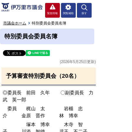
緊急情報
閲覧補助
探す
市議会ホーム
特別委員会委員名簿
特別委員会委員名簿
(2026年5月25日更新)
予算審査特別委員会（20名）
◎委員長 前田 久年 〇副委員長 力
武 英一郎
委員 梶山 太 岩楯 忠
介 金原 晋作 林 博幸
塚本 博幸 木寺 智
子 川添 智德 児玉 不二子