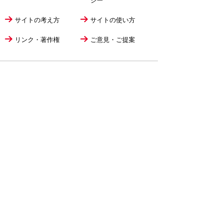
シー
サイトの考え方
サイトの使い方
リンク・著作権
ご意見・ご提案
伊万里市役所
法人番号
1000020412058
〒848-8501
佐賀県伊万里市立花町1355番地1
TEL
0955-23-2111
(代表)
FAX 0955-23-6113
市役所本庁の開庁時間は
平日8時30分から17時15分までです。
毎週火曜日は証明書発行業務に関して19時まで
延長しておりますのでご利用ください。