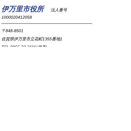
伊万里市役所
法人番号
1000020412058
〒848-8501
佐賀県伊万里市立花町1355番地1
TEL
0955-23-2111
(代表)
FAX 0955-23-6113
市役所本庁の開庁時間は
平日8時30分から17時15分までです。
毎週火曜日は証明書発行業務に関して19時まで
延長しておりますのでご利用ください。
市役所へのアクセス
各課連絡先