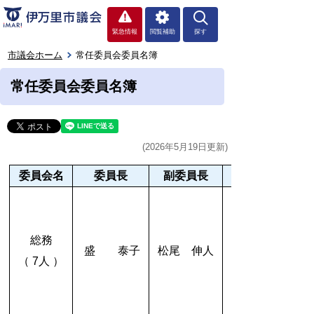
緊急情報
閲覧補助
探す
市議会ホーム
常任委員会委員名簿
常任委員会委員名簿
(2026年5月19日更新)
委員会名
委員長
副委員長
総務
盛 泰子
松尾 伸人
（ 7人 ）