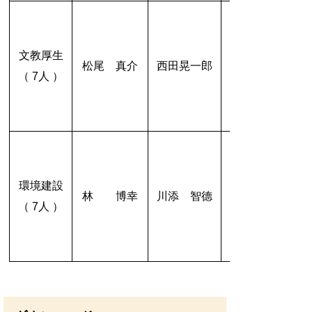
文教厚生
松尾 真介
西田晃一郎
（ 7人 ）
環境建設
林 博幸
川添 智德
（ 7人 ）