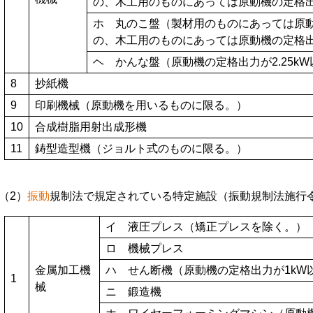
の、木工用のものにあっては原動機の定格出力
ホ 丸のこ盤（製材用のものにあっては原動
の、木工用のものにあっては原動機の定格出力
ヘ かんな盤（原動機の定格出力が2.25k
8
抄紙機
9
印刷機械（原動機を用いるものに限る。）
10
合成樹脂用射出成形機
11
鋳型造型機（ジョルト式のものに限る。）
（2）
振動
規制法で規定されている特定施設（振動規制法施行
イ 液圧プレス（矯正プレスを除く。）
ロ 機械プレス
金属加工機
ハ せん断機（原動機の定格出力が1kW
1
械
ニ 鍛造機