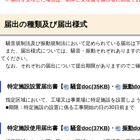
届出の種類及び届出様式
騒音規制法及び振動規制法において定められている届出は下
また、届出様式については、騒音・振動それぞれあります
てください。
なお、それぞれの届出について提出期限がありますのでご確
特定施設設置届出書【
騒音doc(35KB)
・
振動do
指定区域において、工場又は事業場に特定施設を設置しよう
■期限：特定施設の設置に係る工事開始の日の30日前まで
特定施設使用届出書【
騒音doc(37KB)
・
振動do