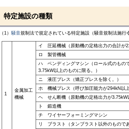
特定施設の種類
（1）
騒音
規制法で規定されている特定施設（騒音規制法施行
イ 圧延機械（原動機の定格出力の合計が22
ロ 製管機械
ハ ベンディングマシン（ロール式のもの
3.75kW以上のものに限る。）
ニ 液圧プレス（矯正プレスを除く。）
ホ 機械プレス（呼び加圧能力が294kN以
金属加工
1
機械
ヘ せん断機（原動機の定格出力が3.75k
ト 鍛造機
チ ワイヤーフォーミングマシン
リ ブラスト（タンブラスト以外のもので