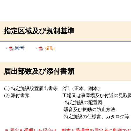
指定区域及び規制基準
・
騒音
・
振動
届出部数及び添付書類
(1) 特定施設設置届出書等 2部（正本、副本）
(2) 添付書類 工場又は事業場及び付近の見取
特定施設の配置図
騒音及び振動の防止方法
特定施設の仕様書、カタログ等
※ 届出を受理した場合は、副本と受理書を届出者に郵送で