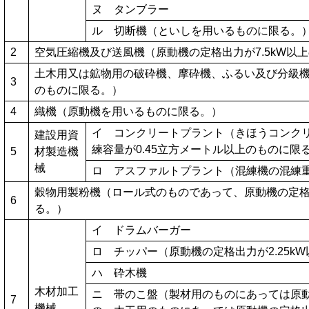
ヌ タンブラー
ル 切断機（といしを用いるものに限る。
2
空気圧縮機及び送風機（原動機の定格出力が7.5kW以
土木用又は鉱物用の破砕機、摩砕機、ふるい及び分級機（
3
のものに限る。）
4
織機（原動機を用いるものに限る。）
イ コンクリートプラント（きほうコンク
建設用資
練容量が0.45立方メートル以上のものに限
5
材製造機
械
ロ アスファルトプラント（混練機の混練重
穀物用製粉機（ロール式のものであって、原動機の定格出
6
る。）
イ ドラムバーガー
ロ チッパー（原動機の定格出力が2.25k
ハ 砕木機
木材加工
ニ 帯のこ盤（製材用のものにあっては原動
7
機械