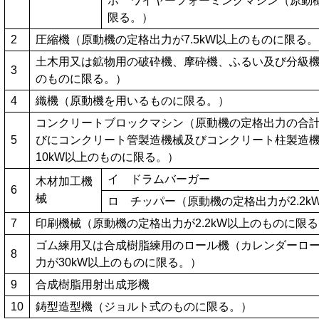
ホ ワイヤーフォーミングマシン（原動機
限る。）
2
圧縮機（原動機の定格出力が7.5kW以上のものに限る
土木用又は鉱物用の破砕機、摩砕機、ふるい及び分級機（
3
のものに限る。）
4
織機（原動機を用いるものに限る。）
コンクリートブロックマシン（原動機の定格出力の合計が
5
びにコンクリート管製造機械及びコンクリート柱製造
10kW以上のものに限る。）
イ ドラムバーガー
木材加工機
6
械
ロ チッパー（原動機の定格出力が2.2
7
印刷機械（原動機の定格出力が2.2kW以上のものに限
ゴム練用又は合成樹脂練用のロール機（カレンダーロ
8
力が30kW以上のものに限る。）
9
合成樹脂用射出成形機
10
鋳型造型機（ジョルト式のものに限る。）