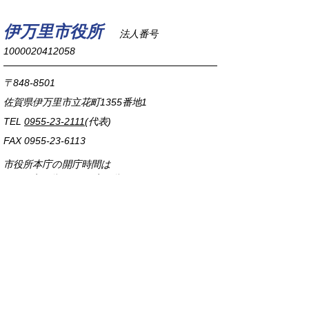
伊万里市役所
法人番号
1000020412058
〒848-8501
佐賀県伊万里市立花町1355番地1
TEL
0955-23-2111
(代表)
FAX 0955-23-6113
市役所本庁の開庁時間は
平日8時30分から17時15分までです。
毎週火曜日は証明書発行業務に関して19時まで
延長しておりますのでご利用ください。
市役所へのアクセス
各課連絡先