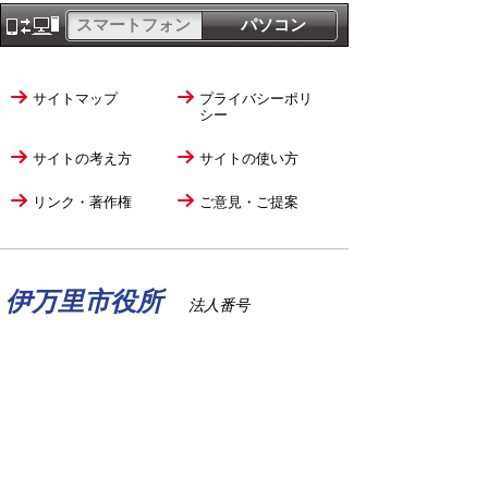
スマートフォン
パソコン
サイトマップ
プライバシーポリ
シー
サイトの考え方
サイトの使い方
リンク・著作権
ご意見・ご提案
伊万里市役所
法人番号
1000020412058
〒848-8501
佐賀県伊万里市立花町1355番地1
TEL
0955-23-2111
(代表)
FAX 0955-23-6113