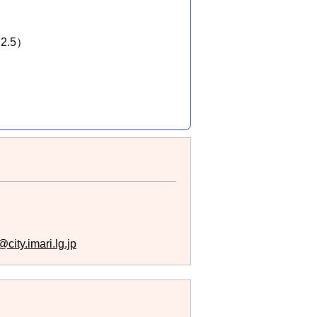
.5）
city.imari.lg.jp