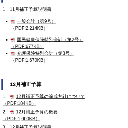
1 11月補正予算説明書
一般会計（第9号）
（PDF:2,214KB）
国民健康保険特別会計（第2号）
（PDF:677KB）
介護保険特別会計（第3号）
（PDF:1,670KB）
12月補正予算
1
12月補正予算の編成方針について
（PDF:184KB）
2
12月補正予算の概要
（PDF:1,000KB）
3 12月補正予算説明書