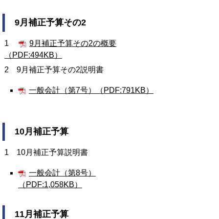
9月補正予算その2
1
9月補正予算その2の概要
（PDF:494KB）
2
9月補正予算その2説明書
一般会計（第7号）（PDF:791KB）
10月補正予算
1 10月補正予算説明書
一般会計（第8号）
（PDF:1,058KB）
11月補正予算