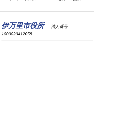
伊万里市役所
法人番号
1000020412058
〒848-8501
佐賀県伊万里市立花町1355番地1
TEL
0955-23-2111
(代表)
FAX 0955-23-6113
市役所本庁の開庁時間は
平日8時30分から17時15分までです。
毎週火曜日は証明書発行業務に関して19時まで
延長しておりますのでご利用ください。
市役所へのアクセス