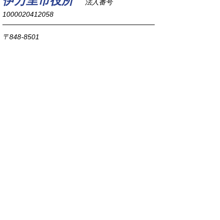
伊万里市役所
法人番号
1000020412058
〒848-8501
佐賀県伊万里市立花町1355番地1
TEL
0955-23-2111
(代表)
FAX 0955-23-6113
市役所本庁の開庁時間は
平日8時30分から17時15分までです。
毎週火曜日は証明書発行業務に関して19時まで
延長しておりますのでご利用ください。
市役所へのアクセス
各課連絡先
お問い合わせ