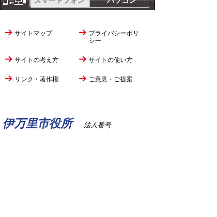
スマートフォン
パソコン
サイトマップ
プライバシーポリ
シー
サイトの考え方
サイトの使い方
リンク・著作権
ご意見・ご提案
伊万里市役所
法人番号
1000020412058
〒848-8501
佐賀県伊万里市立花町1355番地1
TEL
0955-23-2111
(代表)
FAX 0955-23-6113
市役所本庁の開庁時間は