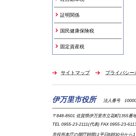
証明関係
国民健康保険税
固定資産税
サイトマップ
プライバシー
伊万里市役所
法人番号 100002
〒848-8501
佐賀県伊万里市立花町1355番地
TEL
0955-23-2111
(代表)
FAX 0955-23-611
市役所本庁の開庁時間は
平日8時30分から